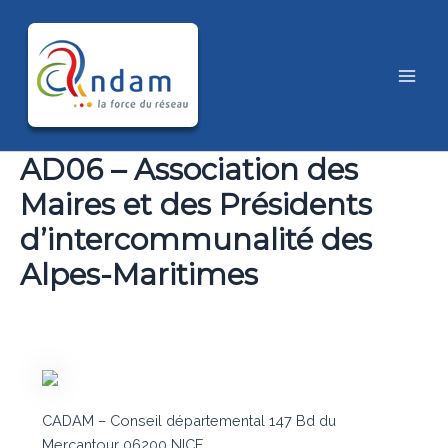
Aller
au
contenu
Main
Men
AD06 – Association des
Maires et des Présidents
d’intercommunalité des
Alpes-Maritimes
CADAM – Conseil départemental 147 Bd du
Mercantour 06200 NICE