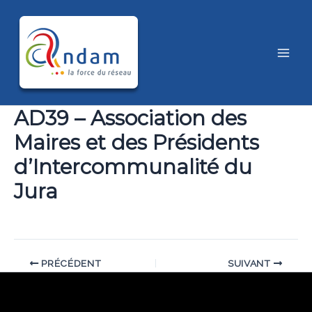
Aller
au
contenu
Main
Men
AD39 – Association des
Maires et des Présidents
d’Intercommunalité du
Jura
PRÉCÉDENT
SUIVANT