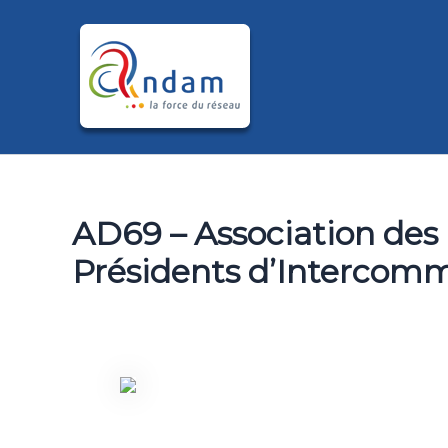
Aller
au
contenu
AD69 – Association des 
Présidents d’Intercomm