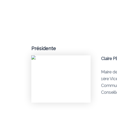
Présidente
Claire 
Maire d
1ère Vi
Commune
Conseill