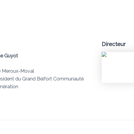
Directeur
e Guyot
e Meroux-Moval
ésident du Grand Belfort Communauté
mération