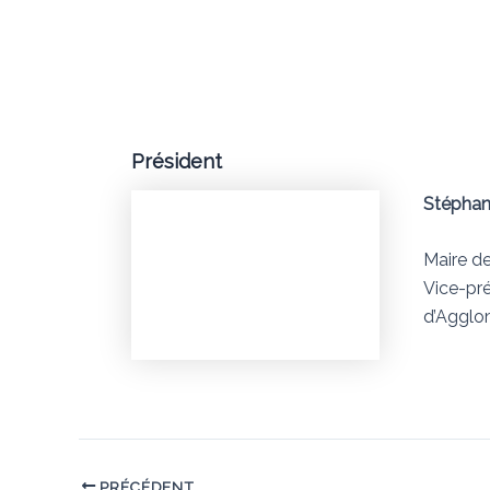
Président
Stéphan
Maire d
Vice-pr
d’Agglo
PRÉCÉDENT