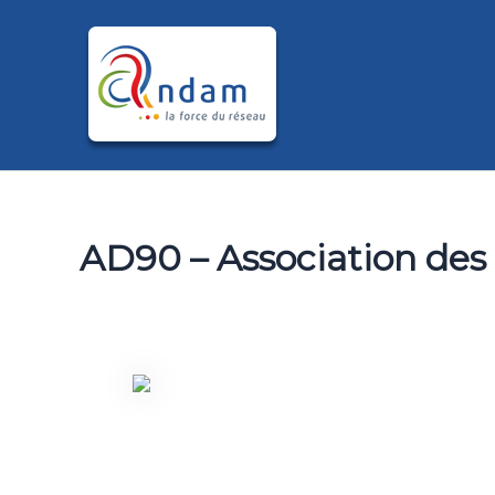
Aller
au
contenu
AD90 – Association de