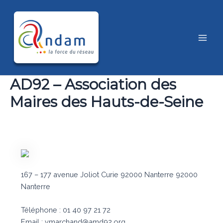
Aller
au
contenu
Main
Men
AD92 – Association des
Maires des Hauts-de-Seine
167 – 177 avenue Joliot Curie 92000 Nanterre 92000
Nanterre
Téléphone : 01 40 97 21 72
Email : vmarchand@amd92.org