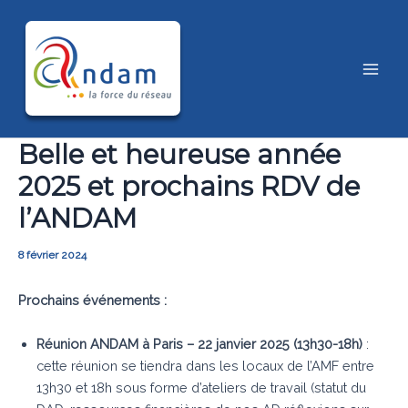
Aller
au
contenu
Main
Men
Belle et heureuse année
2025 et prochains RDV de
l’ANDAM
8 février 2024
Prochains événements :
Réunion ANDAM à Paris – 22 janvier 2025 (13h30-18h)
:
cette réunion se tiendra dans les locaux de l’AMF entre
13h30 et 18h sous forme d’ateliers de travail (statut du